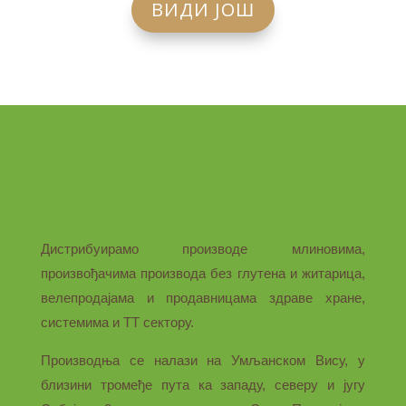
ВИДИ ЈОШ
Дистрибуирамо производе млиновима,
произвођачима производа без глутена и житарица,
велепродајама и продавницама здраве хране,
системима и ТТ сектору.
Производња се налази на Умљанском Вису, у
близини тромеђе пута ка западу, северу и југу