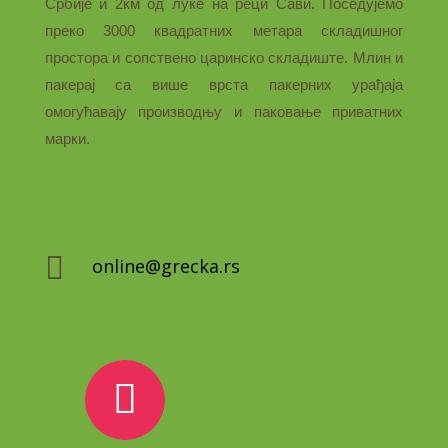
Србије и 2км од луке на реци Сави. Поседујемо
преко 3000 квадратних метара складишног
простора и сопствено царинско складиште. Млин и
пакерај са више врста пакерних урађаја
омогућавају производњу и паковање приватних
марки.

online@grecka.rs