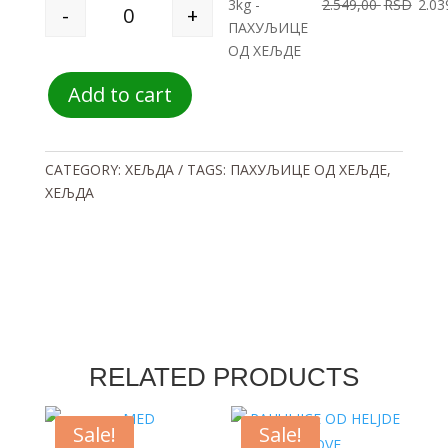
3kg -
2.549,00
RSD
2.03
-
+
Quantity
ПАХУЉИЦЕ
ОД ХЕЉДЕ
Add to cart
CATEGORY:
ХЕЉДА
TAGS:
ПАХУЉИЦЕ ОД ХЕЉДЕ
,
ХЕЉДА
RELATED PRODUCTS
Sale!
Sale!