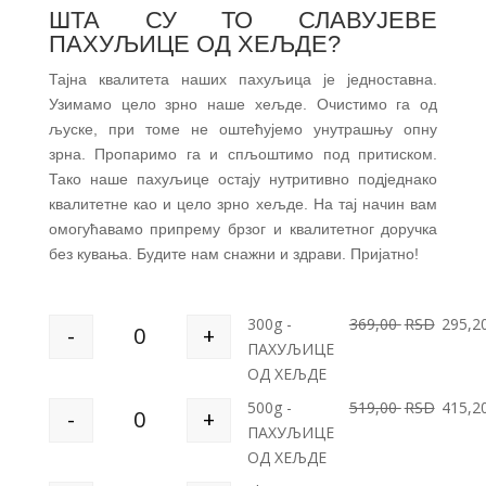
ШТА СУ ТО СЛАВУЈЕВЕ
ПАХУЉИЦЕ ОД ХЕЉДЕ?
Тајна квалитета наших пахуљица је једноставна.
Узимамо цело зрно наше хељде. Очистимо га од
љуске, при томе не оштећујемо унутрашњу опну
зрна. Пропаримо га и спљоштимо под притиском.
Тако наше пахуљице остају нутритивно подједнако
квалитетне као и цело зрно хељде. На тај начин вам
омогућавамо припрему брзог и квалитетног доручка
без кувања. Будите нам снажни и здрави. Пријатно!
300g -
369,00
RSD
295,2
-
+
Quantity
ПАХУЉИЦЕ
ОД ХЕЉДЕ
500g -
519,00
RSD
415,2
-
+
Quantity
ПАХУЉИЦЕ
ОД ХЕЉДЕ