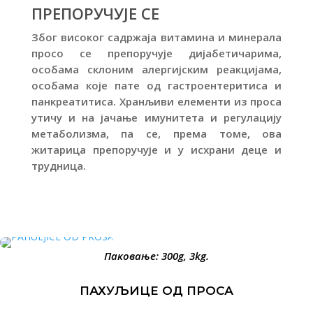
ПРЕПОРУЧУЈЕ СЕ
Због високог садржаја витамина и минерала
просо се препоручује дијабетичарима,
особама склоним алергијским реакцијама,
особама које пате од гастроентеритиса и
панкреатитиса. Хранљиви елементи из проса
утичу и на јачање имунитета и регулацију
метаболизма, па се, према томе, ова
житарица препоручује и у исхрани деце и
трудница.
Паковање: 300g, 3kg.
ПАХУЉИЦЕ ОД ПРОСА