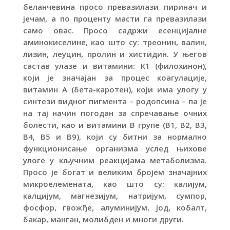
беланчевина просо превазилази пиринач и
јечам, а по проценту масти га превазилази
само овас. Просо садржи есенцијалне
аминокиселине, као што су: треонин, валин,
лизин, леуцин, пролин и хистидин. У његов
састав улазе и витамини: К1 (филохинон),
који је значајан за процес коагулације,
витамин А (бета-каротен), који има улогу у
синтези видног пигмента – родопсина – па је
на тај начин погодан за спречавање очних
болести, као и витамини B групе (B1, B2, B3,
B4, B5 и B9), који су битни за нормално
функционисање организма услед њихове
улоге у кључним реакцијама метаболизма.
Просо је богат и великим бројем значајних
микроелемената, као што су: калијум,
калцијум, магнезијум, натријум, сумпор,
фосфор, гвожђе, алуминијум, јод, кобалт,
бакар, манган, молибден и многи други.