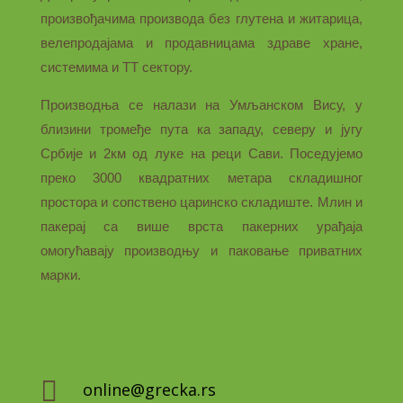
произвођачима производа без глутена и житарица,
велепродајама и продавницама здраве хране,
системима и ТТ сектору.
Производња се налази на Умљанском Вису, у
близини тромеђе пута ка западу, северу и југу
Србије и 2км од луке на реци Сави. Поседујемо
преко 3000 квадратних метара складишног
простора и сопствено царинско складиште. Млин и
пакерај са више врста пакерних урађаја
омогућавају производњу и паковање приватних
марки.

online@grecka.rs