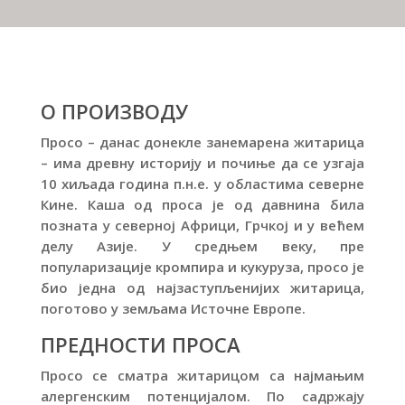
О ПРОИЗВОДУ
Просо – данас донекле занемарена житарица
– има древну историју и почиње да се узгаја
10 хиљада година п.н.е. у областима северне
Кине. Каша од проса је од давнина била
позната у северној Африци, Грчкој и у већем
делу Азије. У средњем веку, пре
популаризације кромпира и кукуруза, просо је
био једна од најзаступљенијих житарица,
поготово у земљама Источне Европе.
ПРЕДНОСТИ ПРОСА
Просо се сматра житарицом са најмањим
алергенским потенцијалом. По садржају