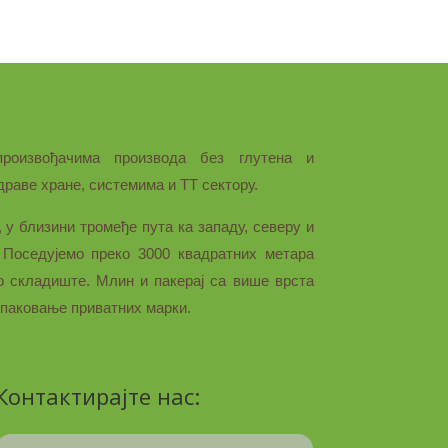
произвођачима производа без глутена и
раве хране, системима и ТТ сектору.
у близини тромеђе пута ка западу, северу и
 Поседујемо преко 3000 квадратних метара
о складиште. Млин и пакерај са више врста
 паковање приватних марки.
Контактирајте нас: