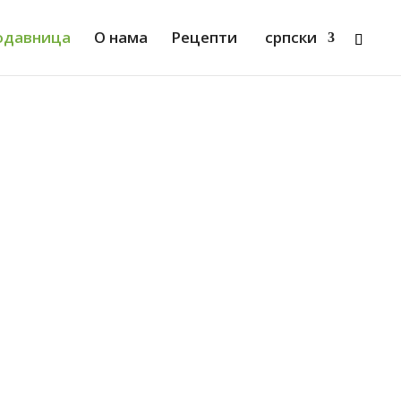
родавница
О нама
Рецепти
српски
иљени здрав хлеб?
 расположење. Тати
д полбе да се боље
емо на излет. Секи
са малинама а теби