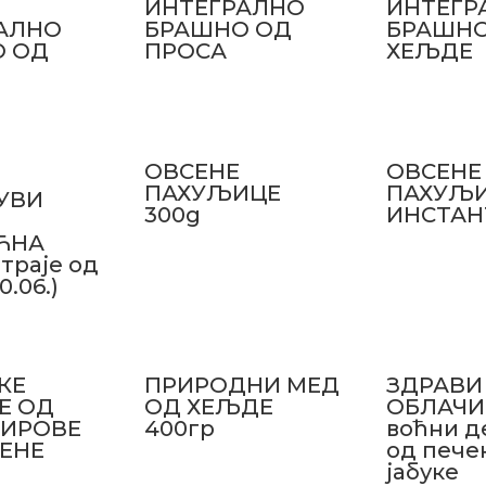
ИНТЕГРАЛНО
ИНТЕГР
АЛНО
БРАШНО ОД
БРАШНО
О ОД
ПРОСА
ХЕЉДЕ
ОВСЕНЕ
ОВСЕНЕ
ПАХУЉИЦЕ
ПАХУЉ
СУВИ
300g
ИНСТАН
К
ЋНА
траје од
30.06.)
КЕ
ПРИРОДНИ МЕД
ЗДРАВИ
Е ОД
ОД ХЕЉДЕ
ОБЛАЧИ
СИРОВЕ
400гр
воћни д
ЕНЕ
од пече
јабуке