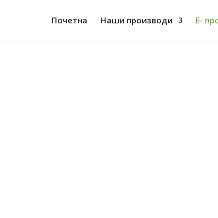
Почетна
Наши производи
Е- п
и брашно од хељде да ми направи мој ом
ти просо за његов специјалитет за добро
нам буде снажан, а мени ћемо пахуљице о
да не заборавим опет у колико сати крећ
не пахуљице од кукуруза, да јој помешамо 
од пиринча да нам будеш здрава и лепа.