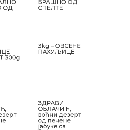
АЛНО
БРАШНО ОД
 ОД
СПЕЛТЕ
3kg – ОВСЕНЕ
ИЦЕ
ПАХУЉИЦЕ
Т 300g
ЗДРАВИ
Ћ,
ОБЛАЧИЋ,
езерт
воћни дезерт
не
од печене
јабуке са