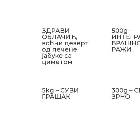
ЗДРАВИ
500g –
ОБЛАЧИЋ,
ИНТЕГР
воћни дезерт
БРАШН
од печене
РАЖИ
јабуке са
циметом
5kg – СУВИ
300g – 
ГРАШАК
ЗРНО