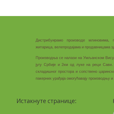
Дистрибуирамо производе млиновима, 
житарица, велепродајама и продавницама зд
Производња се налази на Умљанском Вису, 
југу Србије и 2км од луке на реци Сави.
складишног простора и сопствено царинск
пакерних урађаја омогућавају производњу и
Истакнуте странице: