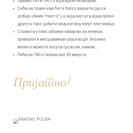
Преместити тесто и развући оклагијом.
Сећи на траке које ћете балго ваљати (да се
добије обиик 'глисте' ) а онда мотати једну преко
друге и тако добити овај изглед попут плетенице.
Сложити у плех обІожен папиром за печење,
премазати месшавином улја и воде. Уколико
желите можете посути сусасом, кимом....
Пећи на 180 степени око 30 минута.
Пријатно!