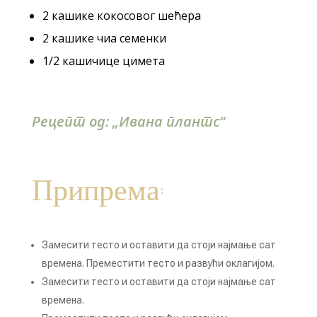
2 кашике кокосовог шећера
2 кашике чиа семенки
1/2 кашичице цимета
Рецепт од: „Ивана плантс“
Припрема:
Замесити тесто и оставити да стоји најмање сат
времена. Преместити тесто и развући оклагијом.
Замесити тесто и оставити да стоји најмање сат
времена.