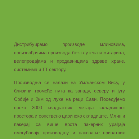
Дистрибуирамо производе млиновима,
произвођачима производа без глутена и житарица,
велепродајама и продавницама здраве хране,
системима и ТТ сектору.
Производња се налази на Умљанском Вису, у
близини тромеђе пута ка западу, северу и југу
Србије и 2км од луке на реци Сави. Поседујемо
преко 3000 квадратних метара складишног
простора и сопствено царинско складиште. Млин и
пакерај са више врста пакерних урађаја
омогућавају производњу и паковање приватних