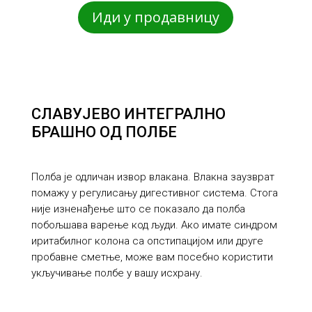
Иди у продавницу
СЛАВУЈЕВО ИНТЕГРАЛНО
БРАШНО ОД ПОЛБЕ
Полба је одличан извор влакана. Влакна заузврат
помажу у регулисању дигестивног система. Стога
није изненађење што се показало да полба
побољшава варење код људи. Ако имате синдром
иритабилног колона са опстипацијом или друге
пробавне сметње, може вам посебно користити
укључивање полбе у вашу исхрану.