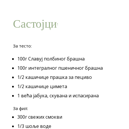
Састојци:
За тесто:
100г Славуј полбиног брашна
100г интегралног пшеничног брашна
1/2 кашичице прашка за пециво
1/2 кашичице цимета
1 већа јабука, скувана и испасирана
За фил:
300г свежих смокви
1/3 шоље воде